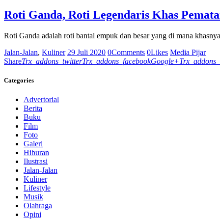
Roti Ganda, Roti Legendaris Khas Pemata
Roti Ganda adalah roti bantal empuk dan besar yang di mana khasnya t
Jalan-Jalan
,
Kuliner
29 Juli 2020
0
Comments
0
Likes
Media Pijar
Share
Trx_addons_twitter
Trx_addons_facebook
Google+
Trx_addons_
Categories
Advertorial
Berita
Buku
Film
Foto
Galeri
Hiburan
Ilustrasi
Jalan-Jalan
Kuliner
Lifestyle
Musik
Olahraga
Opini