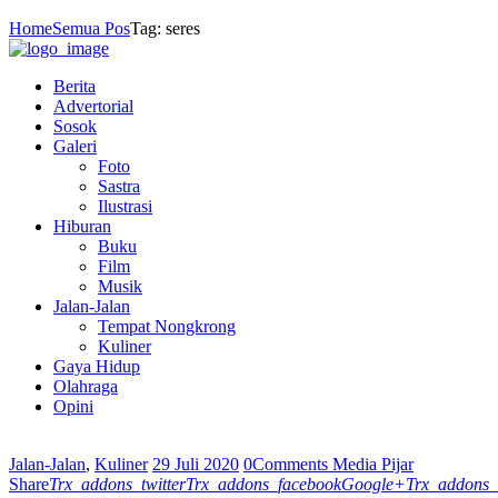
Home
Semua Pos
Tag: seres
Berita
Advertorial
Sosok
Galeri
Foto
Sastra
Ilustrasi
Hiburan
Buku
Film
Musik
Jalan-Jalan
Tempat Nongkrong
Kuliner
Gaya Hidup
Olahraga
Opini
Jalan-Jalan
,
Kuliner
29 Juli 2020
0
Comments
Media Pijar
Share
Trx_addons_twitter
Trx_addons_facebook
Google+
Trx_addons_