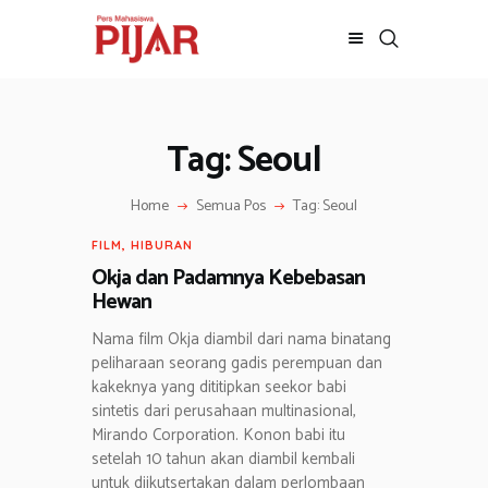
Tag: Seoul
BERITA
ADVERTORIAL
Home
Semua Pos
Tag: Seoul
SOSOK
GALERI
FILM
,
HIBURAN
HIBURAN
Okja dan Padamnya Kebebasan
Hewan
JALAN-JALAN
GAYA HIDUP
Nama film Okja diambil dari nama binatang
peliharaan seorang gadis perempuan dan
OLAHRAGA
kakeknya yang dititipkan seekor babi
OPINI
sintetis dari perusahaan multinasional,
Mirando Corporation. Konon babi itu
setelah 10 tahun akan diambil kembali
untuk diikutsertakan dalam perlombaan