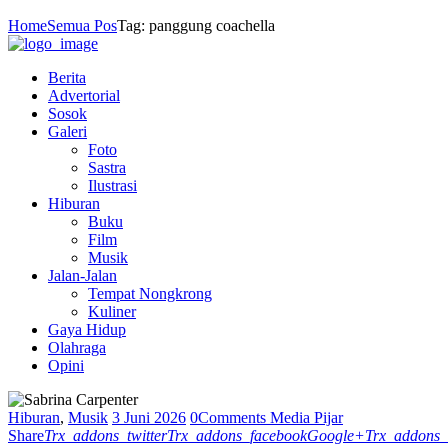
Home
Semua Pos
Tag: panggung coachella
Berita
Advertorial
Sosok
Galeri
Foto
Sastra
Ilustrasi
Hiburan
Buku
Film
Musik
Jalan-Jalan
Tempat Nongkrong
Kuliner
Gaya Hidup
Olahraga
Opini
Hiburan
,
Musik
3 Juni 2026
0
Comments
Media Pijar
Share
Trx_addons_twitter
Trx_addons_facebook
Google+
Trx_addons_