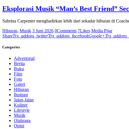
Eksplorasi Musik “Man’s Best Friend” Se
Sabrina Carpenter menghadirkan lebih dari sekadar hiburan di Coach
Hiburan
,
Musik
3 Juni 2026
0
Comments
7
Likes
Media Pijar
Share
Trx_addons_twitter
Trx_addons_facebook
Google+
Trx_addons_
Categories
Advertorial
Berita
Buku
Film
Foto
Galeri
Hiburan
Ilustrasi
Jalan-Jalan
Kuliner
Lifestyle
Musik
Olahraga
Opini