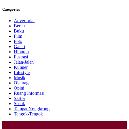
Categories
Advertorial
Berita
Buku
Film
Foto
Galeri
Hiburan
Ilustrasi
Jalan-Jalan
Kuliner
Lifestyle
Musik
Olahraga
Opini
Ruang Informasi
Sastra
Sosok
Tempat Nongkrong
Tengok-Tengok