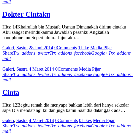
mail
Dokter Cintaku
Hits: 14Khairullah bin Mustafa Usman Dimanakah dirimu cintaku
Aku sangat merindukanmu Jawablah pesanku Angkatlah
handphone mu Seperti dulu.. Jujur aku…
Galeri
,
Sastra
28 Juni 2014
0
Comments
1
Like
Media Pijar
Share
Trx_addons_twitter
Trx_addons_facebook
Google+
Trx_addons_
mail
Galeri
,
Sastra
4 Maret 2014
0
Comments
Media Pijar
Share
Trx_addons_twitter
Trx_addons_facebook
Google+
Trx_addons_
mail
Cinta
Hits: 12Begitu ramah dia menyapa.bahkan lebih dari hanya sekedar
sapa Dia mendatangi ku dan juga kamu Saat dia datang,tak ada…
Galeri
,
Sastra
4 Maret 2014
0
Comments
0
Likes
Media Pijar
Share
Trx_addons_twitter
Trx_addons_facebook
Google+
Trx_addons_
mail