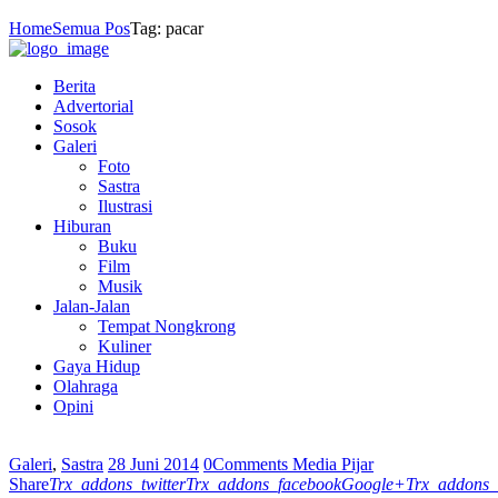
Home
Semua Pos
Tag: pacar
Berita
Advertorial
Sosok
Galeri
Foto
Sastra
Ilustrasi
Hiburan
Buku
Film
Musik
Jalan-Jalan
Tempat Nongkrong
Kuliner
Gaya Hidup
Olahraga
Opini
Galeri
,
Sastra
28 Juni 2014
0
Comments
Media Pijar
Share
Trx_addons_twitter
Trx_addons_facebook
Google+
Trx_addons_