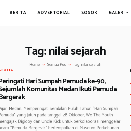
BERITA
BERITA
ADVERTORIAL
SOSOK
GALERI
ADVERTORIAL
SOSOK
GALERI
Tag: nilai sejarah
HIBURAN
JALAN-JALAN
Home
Semua Pos
Tag: nilai sejarah
BERITA
GAYA HIDUP
Peringati Hari Sumpah Pemuda ke-90,
OLAHRAGA
Sejumlah Komunitas Medan Ikuti Pemuda
Bergerak
OPINI
Pijar, Medan. Memperingati Sembilan Puluh Tahun “Hari Sumpah
Pemuda” yang jatuh pada tanggal 28 Oktober, We The Youth
mengajak Digidoy dan Uncle Kick untuk berkolaborasi menggelar
acara “Pemuda Bergerak” bertempatkan di Museum Perkebunan