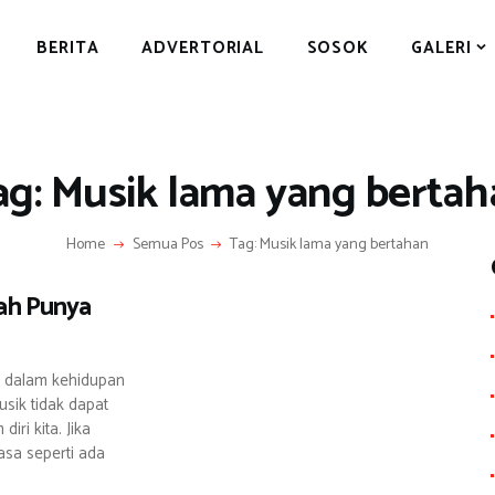
BERITA
BERITA
ADVERTORIAL
SOSOK
GALERI
ADVERTORIAL
SOSOK
GALERI
ag: Musik lama yang bertah
HIBURAN
JALAN-JALAN
Home
Semua Pos
Tag: Musik lama yang bertahan
GAYA HIDUP
kah Punya
OLAHRAGA
OPINI
g dalam kehidupan
sik tidak dapat
iri kita. Jika
asa seperti ada