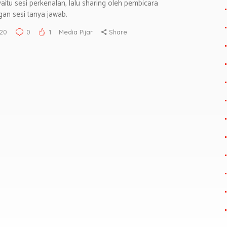
aitu sesi perkenalan, lalu sharing oleh pembicara
gan sesi tanya jawab.
20
0
1
Media Pijar
Share