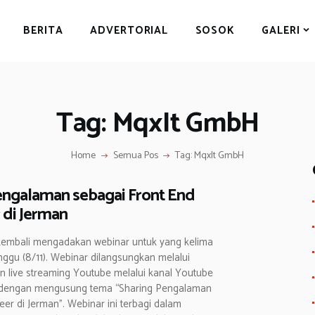
BERITA
BERITA
ADVERTORIAL
SOSOK
GALERI
ADVERTORIAL
SOSOK
GALERI
Tag: MqxIt GmbH
HIBURAN
JALAN-JALAN
Home
Semua Pos
Tag: MqxIt GmbH
GAYA HIDUP
engalaman sebagai Front End
OLAHRAGA
 di Jerman
OPINI
 kembali mengadakan webinar untuk yang kelima
nggu (8/11). Webinar dilangsungkan melalui
 live streaming Youtube melalui kanal Youtube
, dengan mengusung tema “Sharing Pengalaman
eer di Jerman”. Webinar ini terbagi dalam