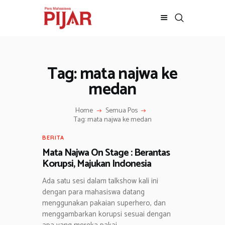
Tag: mata najwa ke
BERITA
ADVERTORIAL
medan
SOSOK
Home
Semua Pos
GALERI
Tag: mata najwa ke medan
HIBURAN
BERITA
JALAN-JALAN
Mata Najwa On Stage : Berantas
GAYA HIDUP
Korupsi, Majukan Indonesia
OLAHRAGA
Ada satu sesi dalam talkshow kali ini
OPINI
dengan para mahasiswa datang
menggunakan pakaian superhero, dan
menggambarkan korupsi sesuai dengan