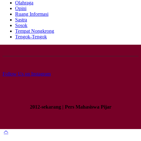
Olahraga
Opini
Ruang Informasi
Sastra
Sosok
Tempat Nongkrong
Tengok-Tengok
Follow Us on Instagram
2012-sekarang | Pers Mahasiswa Pijar