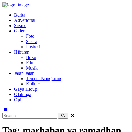
Berita
Advertorial
Sosok
Galeri
Foto
Sastra
Ilustrasi
Hiburan
Buku
Film
Musik
Jalan-Jalan
Tempat Nongkrong
Kuliner
Gaya Hidup
Olahraga
Opini
Tag: marhaban ya ramadhan