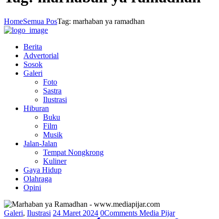
Home
Semua Pos
Tag: marhaban ya ramadhan
Berita
Advertorial
Sosok
Galeri
Foto
Sastra
Ilustrasi
Hiburan
Buku
Film
Musik
Jalan-Jalan
Tempat Nongkrong
Kuliner
Gaya Hidup
Olahraga
Opini
Galeri
,
Ilustrasi
24 Maret 2024
0
Comments
Media Pijar