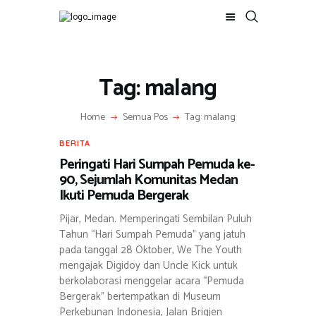
Tag: malang
BERITA
ADVERTORIAL
Home
Semua Pos
Tag: malang
SOSOK
GALERI
BERITA
Peringati Hari Sumpah Pemuda ke-
HIBURAN
90, Sejumlah Komunitas Medan
JALAN-JALAN
Ikuti Pemuda Bergerak
GAYA HIDUP
Pijar, Medan. Memperingati Sembilan Puluh
OLAHRAGA
Tahun “Hari Sumpah Pemuda” yang jatuh
OPINI
pada tanggal 28 Oktober, We The Youth
mengajak Digidoy dan Uncle Kick untuk
berkolaborasi menggelar acara “Pemuda
Bergerak” bertempatkan di Museum
Perkebunan Indonesia, Jalan Brigjen