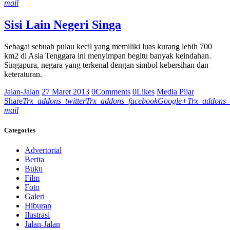
mail
Sisi Lain Negeri Singa
Sebagai sebuah pulau kecil yang memiliki luas kurang lebih 700
km2 di Asia Tenggara ini menyimpan begitu banyak keindahan.
Singapura, negara yang terkenal dengan simbol kebersihan dan
keteraturan.
Jalan-Jalan
27 Maret 2013
0
Comments
0
Likes
Media Pijar
Share
Trx_addons_twitter
Trx_addons_facebook
Google+
Trx_addons_
mail
Categories
Advertorial
Berita
Buku
Film
Foto
Galeri
Hiburan
Ilustrasi
Jalan-Jalan