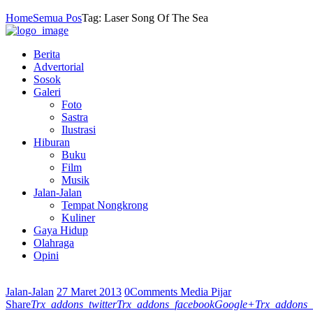
Home
Semua Pos
Tag: Laser Song Of The Sea
Berita
Advertorial
Sosok
Galeri
Foto
Sastra
Ilustrasi
Hiburan
Buku
Film
Musik
Jalan-Jalan
Tempat Nongkrong
Kuliner
Gaya Hidup
Olahraga
Opini
Jalan-Jalan
27 Maret 2013
0
Comments
Media Pijar
Share
Trx_addons_twitter
Trx_addons_facebook
Google+
Trx_addons_