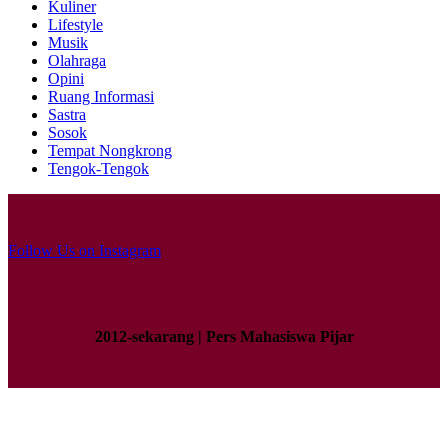
Kuliner
Lifestyle
Musik
Olahraga
Opini
Ruang Informasi
Sastra
Sosok
Tempat Nongkrong
Tengok-Tengok
Follow Us on Instagram
2012-sekarang | Pers Mahasiswa Pijar