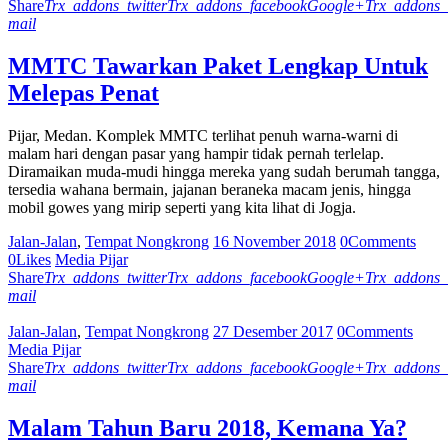
Share
Trx_addons_twitter
Trx_addons_facebook
Google+
Trx_addons_
mail
MMTC Tawarkan Paket Lengkap Untuk
Melepas Penat
Pijar, Medan. Komplek MMTC terlihat penuh warna-warni di
malam hari dengan pasar yang hampir tidak pernah terlelap.
Diramaikan muda-mudi hingga mereka yang sudah berumah tangga,
tersedia wahana bermain, jajanan beraneka macam jenis, hingga
mobil gowes yang mirip seperti yang kita lihat di Jogja.
Jalan-Jalan
,
Tempat Nongkrong
16 November 2018
0
Comments
0
Likes
Media Pijar
Share
Trx_addons_twitter
Trx_addons_facebook
Google+
Trx_addons_
mail
Jalan-Jalan
,
Tempat Nongkrong
27 Desember 2017
0
Comments
Media Pijar
Share
Trx_addons_twitter
Trx_addons_facebook
Google+
Trx_addons_
mail
Malam Tahun Baru 2018, Kemana Ya?