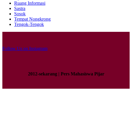
Ruang Informasi
Sastra
Sosok
Tempat Nongkrong
Tengok-Tengok
Follow Us on Instagram
2012-sekarang | Pers Mahasiswa Pijar