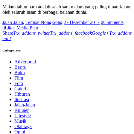
Malam tahun baru adalah salah satu malam yang paling dinanti-nanti
oleh seluruh insan di berbagai belahan dunia.
Jalan-Jalan
,
Tempat Nongkrong
27 Desember 2017
0
Comments
0
Likes
Media Pijar
Share
Trx_addons_twitter
Trx_addons_facebook
Google+
Trx_addons_
mail
Categories
Advertorial
Berita
Buku
Film
Foto
Galeri
Hiburan
Ilustrasi
Jalan-Jalan
Kuliner
Lifestyle
Musik
Olahraga
Opini