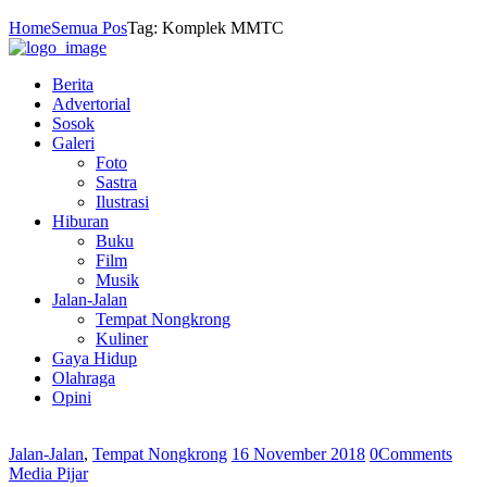
Home
Semua Pos
Tag: Komplek MMTC
Berita
Advertorial
Sosok
Galeri
Foto
Sastra
Ilustrasi
Hiburan
Buku
Film
Musik
Jalan-Jalan
Tempat Nongkrong
Kuliner
Gaya Hidup
Olahraga
Opini
Jalan-Jalan
,
Tempat Nongkrong
16 November 2018
0
Comments
Media Pijar