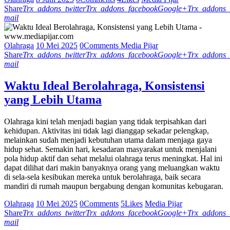
Share
Trx_addons_twitter
Trx_addons_facebook
Google+
Trx_addons_
mail
Olahraga
10 Mei 2025
0
Comments
Media Pijar
Share
Trx_addons_twitter
Trx_addons_facebook
Google+
Trx_addons_
mail
Waktu Ideal Berolahraga, Konsistensi
yang Lebih Utama
Olahraga kini telah menjadi bagian yang tidak terpisahkan dari
kehidupan. Aktivitas ini tidak lagi dianggap sekadar pelengkap,
melainkan sudah menjadi kebutuhan utama dalam menjaga gaya
hidup sehat. Semakin hari, kesadaran masyarakat untuk menjalani
pola hidup aktif dan sehat melalui olahraga terus meningkat. Hal ini
dapat dilihat dari makin banyaknya orang yang meluangkan waktu
di sela-sela kesibukan mereka untuk berolahraga, baik secara
mandiri di rumah maupun bergabung dengan komunitas kebugaran.
Olahraga
10 Mei 2025
0
Comments
5
Likes
Media Pijar
Share
Trx_addons_twitter
Trx_addons_facebook
Google+
Trx_addons_
mail