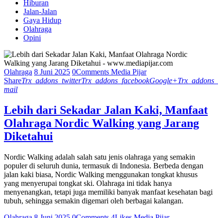
Hiburan
Jalan-Jalan
Gaya Hidup
Olahraga
Opini
Olahraga
8 Juni 2025
0
Comments
Media Pijar
Share
Trx_addons_twitter
Trx_addons_facebook
Google+
Trx_addons_
mail
Lebih dari Sekadar Jalan Kaki, Manfaat
Olahraga Nordic Walking yang Jarang
Diketahui
Nordic Walking adalah salah satu jenis olahraga yang semakin
populer di seluruh dunia, termasuk di Indonesia. Berbeda dengan
jalan kaki biasa, Nordic Walking menggunakan tongkat khusus
yang menyerupai tongkat ski. Olahraga ini tidak hanya
menyenangkan, tetapi juga memiliki banyak manfaat kesehatan bagi
tubuh, sehingga semakin digemari oleh berbagai kalangan.
Olahraga
8 Juni 2025
0
Comments
4
Likes
Media Pijar