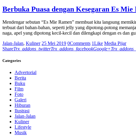
Berbuka Puasa dengan Kesegaran Es Mie
Mendengar sebutan “Es Mie Ramen” membuat kita langsung memikirk
terbuat dari bahan-bahan, seperti jelly yang dipotong-potong meman
naga, apel yang dipotong kecil-kecil dan dilengkapi dengan es dan gu
Jalan-Jalan
,
Kuliner
25 Mei 2019
0
Comments
1
Like
Media Pijar
Share
Trx_addons_twitter
Trx_addons_facebook
Google+
Trx_addons_
Categories
Advertorial
Berita
Buku
Film
Foto
Galeri
Hiburan
Ilustrasi
Jalan-Jalan
Kuliner
Lifestyle
Musik