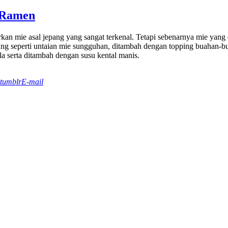
 Ramen
an mie asal jepang yang sangat terkenal. Tetapi sebenarnya mie yan
jang seperti untaian mie sungguhan, ditambah dengan topping buahan-
la serta ditambah dengan susu kental manis.
tumblr
E-mail