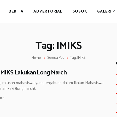
BERITA
BERITA
ADVERTORIAL
SOSOK
GALERI
ADVERTORIAL
SOSOK
GALERI
Tag: IMIKS
HIBURAN
JALAN-JALAN
Home
Semua Pos
Tag: IMIKS
GAYA HIDUP
, IMIKS Lakukan Long March
OLAHRAGA
a, ratusan mahasiswa yang tergabung dalam Ikatan Mahasiswa
OPINI
alan kaki (longmarch).
are