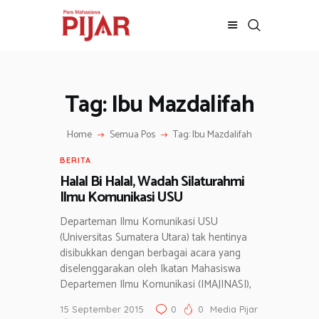
Tag: Ibu Mazdalifah
BERITA
ADVERTORIAL
Home
Semua Pos
Tag: Ibu Mazdalifah
SOSOK
GALERI
BERITA
HIBURAN
Halal Bi Halal, Wadah Silaturahmi
Ilmu Komunikasi USU
JALAN-JALAN
GAYA HIDUP
Departeman Ilmu Komunikasi USU
(Universitas Sumatera Utara) tak hentinya
OLAHRAGA
disibukkan dengan berbagai acara yang
OPINI
diselenggarakan oleh Ikatan Mahasiswa
Departemen Ilmu Komunikasi (IMAJINASI),
15 September 2015
0
0
Media Pijar