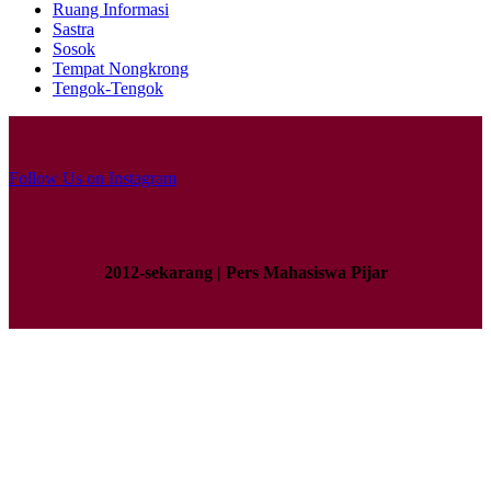
Ruang Informasi
Sastra
Sosok
Tempat Nongkrong
Tengok-Tengok
Follow Us on Instagram
2012-sekarang | Pers Mahasiswa Pijar