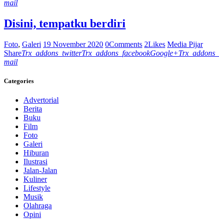
mail
Disini, tempatku berdiri
Foto
,
Galeri
19 November 2020
0
Comments
2
Likes
Media Pijar
Share
Trx_addons_twitter
Trx_addons_facebook
Google+
Trx_addons_
mail
Categories
Advertorial
Berita
Buku
Film
Foto
Galeri
Hiburan
Ilustrasi
Jalan-Jalan
Kuliner
Lifestyle
Musik
Olahraga
Opini