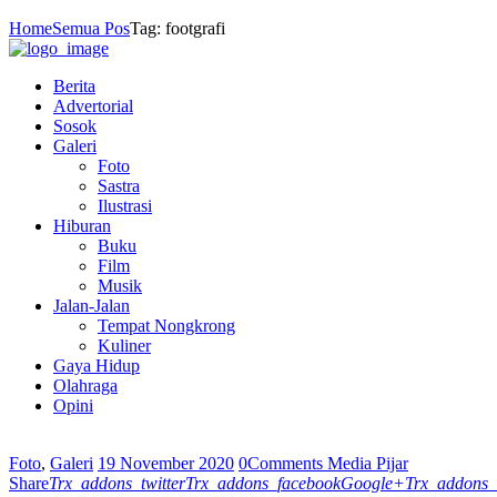
Home
Semua Pos
Tag: footgrafi
Berita
Advertorial
Sosok
Galeri
Foto
Sastra
Ilustrasi
Hiburan
Buku
Film
Musik
Jalan-Jalan
Tempat Nongkrong
Kuliner
Gaya Hidup
Olahraga
Opini
Foto
,
Galeri
19 November 2020
0
Comments
Media Pijar
Share
Trx_addons_twitter
Trx_addons_facebook
Google+
Trx_addons_