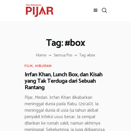
Tag: #box
BERITA
ADVERTORIAL
Home
Semua Pos
Tag: #box
SOSOK
GALERI
FILM
,
HIBURAN
HIBURAN
Irrfan Khan, Lunch Box, dan Kisah
yang Tak Terduga dari Sebuah
JALAN-JALAN
Rantang
GAYA HIDUP
Pijar, Medan. Irrfan Khan dikabarkan
OLAHRAGA
meninggal dunia pada Rabu, (29/40). Ia
OPINI
meninggal dunia di usia 54 tahun akibat
penyakit infeksi usus besar. Ia sempat
dilarikan ke rumah sakit, namun akhirnya
meninggal. Sebelumnya, ia juga didiagnosa