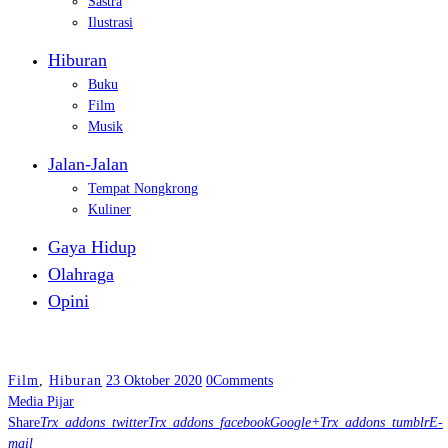
Sastra
Ilustrasi
Hiburan
Buku
Film
Musik
Jalan-Jalan
Tempat Nongkrong
Kuliner
Gaya Hidup
Olahraga
Opini
Film
,
Hiburan
23 Oktober 2020
0
Comments
Media Pijar
Share
Trx_addons_twitter
Trx_addons_facebook
Google+
Trx_addons_tumblr
E-
mail