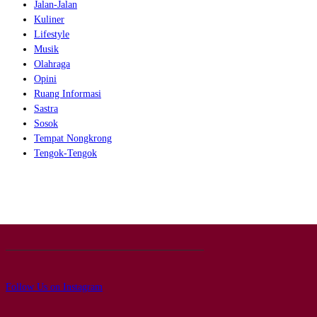
Jalan-Jalan
Kuliner
Lifestyle
Musik
Olahraga
Opini
Ruang Informasi
Sastra
Sosok
Tempat Nongkrong
Tengok-Tengok
Follow Us on Instagram