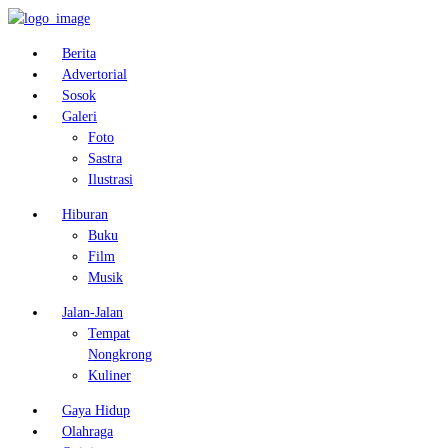
Berita
Advertorial
Sosok
Galeri
Foto
Sastra
Ilustrasi
Hiburan
Buku
Film
Musik
Jalan-Jalan
Tempat
Nongkrong
Kuliner
Gaya Hidup
Olahraga