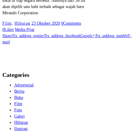
lokal di tiap negara berbeda. Nantinya dari 26 itu
akan dipilih satu babi terbaik sebagai wajah baru
Mirando Corporation.
Film
,
Hiburan
23 Oktober 2020
0
Comments
0
Likes
Media Pijar
Share
Trx_addons_twitter
Trx_addons_facebook
Google+
Trx_addons_tumblr
E-
mail
Categories
Advertorial
Berita
Buku
Film
Foto
Galeri
Hiburan
Ilustrasi