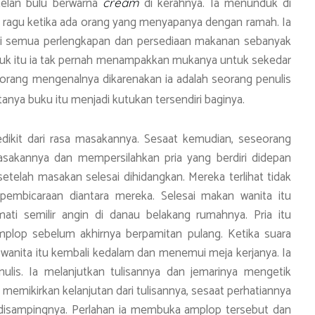
elan bulu berwarna
di kerahnya. Ia menunduk di
cream
m ragu ketika ada orang yang menyapanya dengan ramah. Ia
li semua perlengkapan dan persediaan makanan sebanyak
tuk itu ia tak pernah menampakkan mukanya untuk sekedar
-orang mengenalnya dikarenakan ia adalah seorang penulis
nya buku itu menjadi kutukan tersendiri baginya.
dikit dari rasa masakannya. Sesaat kemudian, seseorang
sakannya dan mempersilahkan pria yang berdiri didepan
telah masakan selesai dihidangkan. Mereka terlihat tidak
pembicaraan diantara mereka. Selesai makan wanita itu
ti semilir angin di danau belakang rumahnya. Pria itu
lop sebelum akhirnya berpamitan pulang. Ketika suara
i, wanita itu kembali kedalam dan menemui meja kerjanya. Ia
lis. Ia melanjutkan tulisannya dan jemarinya mengetik
 memikirkan kelanjutan dari tulisannya, sesaat perhatiannya
n disampingnya. Perlahan ia membuka amplop tersebut dan