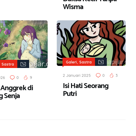
Wisma
,
Galeri
Sastra
,
Sastra
2 Januari 2025
0
3
026
0
9
Isi Hati Seorang
k Anggrek di
Putri
g Senja