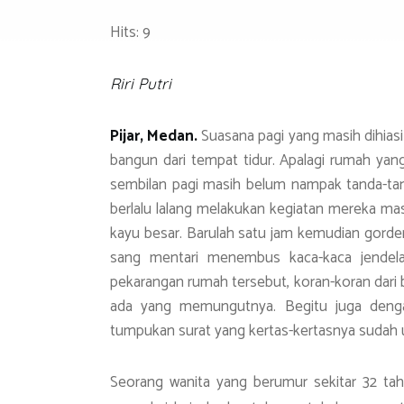
ce
wi
h
el
n
in
m
Hits: 9
b
tt
at
e
e
t
ail
o
er
s
gr
Riri Putri
ok
A
a
p
m
Pijar, Medan.
Suasana pagi yang masih dihia
p
bangun dari tempat tidur. Apalagi rumah yang
sembilan pagi masih belum nampak tanda-tan
berlalu lalang melakukan kegiatan mereka ma
kayu besar. Barulah satu jam kemudian gorde
sang mentari menembus kaca-kaca jendela 
pekarangan rumah tersebut, koran-koran dari 
ada yang memungutnya. Begitu juga denga
tumpukan surat yang kertas-kertasnya sudah 
Seorang wanita yang berumur sekitar 32 tahu