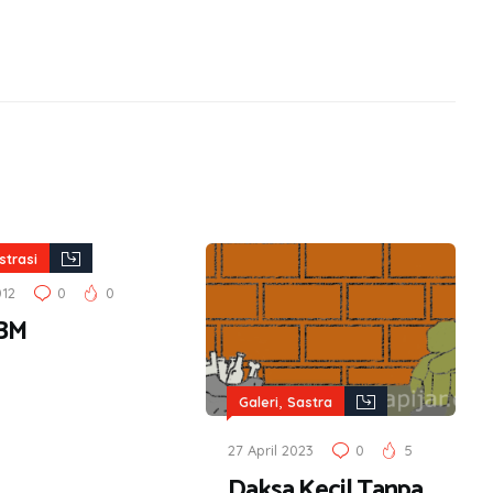
ustrasi
012
0
0
BBM
,
Galeri
Sastra
27 April 2023
0
5
Daksa Kecil Tanpa