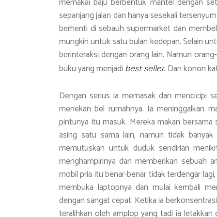
memakai baju berbentuk mantel dengan set
sepanjang jalan dan hanya sesekali tersenyu
berhenti di sebauh supermarket dan membe
mungkin untuk satu bulan kedepan. Selain un
berinteraksi dengan orang lain. Namun orang
buku yang menjadi
Dan konon kata
best seller.
Dengan serius ia memasak dan mencicipi se
menekan bel rumahnya. Ia meninggalkan ma
pintunya itu masuk. Mereka makan bersama se
asing satu sama lain, namun tidak banyak 
memutuskan untuk duduk sendirian menikma
menghampirinya dan memberikan sebuah amp
mobil pria itu benar-benar tidak terdengar lag
membuka laptopnya dan mulai kembali menu
dengan sangat cepat. Ketika ia berkonsentrasi
teralihkan oleh amplop yang tadi ia letakka