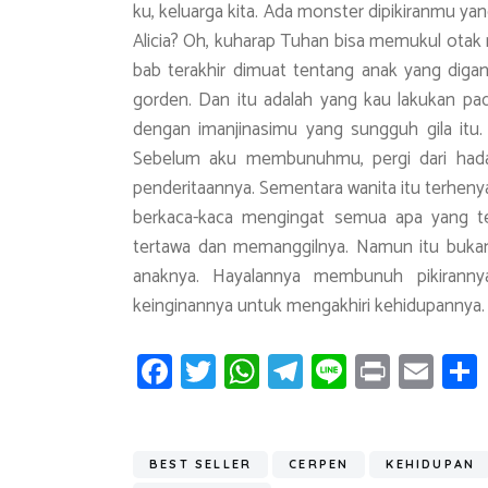
ku, keluarga kita. Ada monster dipikiranmu ya
Alicia? Oh, kuharap Tuhan bisa memukul otak 
bab terakhir dimuat tentang anak yang diga
gorden. Dan itu adalah yang kau lakukan pada
dengan imanjinasimu yang sungguh gila itu. S
Sebelum aku membunuhmu, pergi dari hada
penderitaannya. Sementara wanita itu terheny
berkaca-kaca mengingat semua apa yang telah
tertawa dan memanggilnya. Namun itu buka
anaknya. Hayalannya membunuh pikiranny
keinginannya untuk mengakhiri kehidupannya.
Fa
T
W
T
Li
Pr
E
ce
wi
h
el
n
in
m
b
tt
at
e
e
t
ail
o
er
s
gr
BEST SELLER
CERPEN
KEHIDUPAN