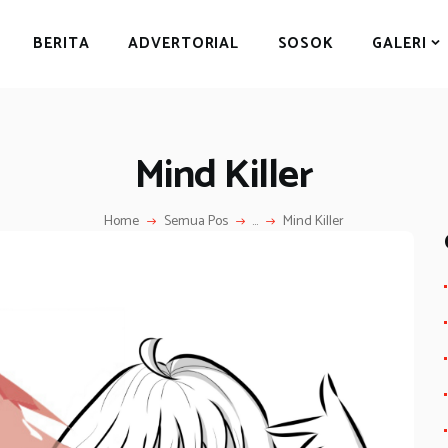
BERITA
BERITA
ADVERTORIAL
SOSOK
GALERI
ADVERTORIAL
SOSOK
GALERI
Mind Killer
HIBURAN
JALAN-JALAN
Home
Semua Pos
...
Mind Killer
GAYA HIDUP
OLAHRAGA
OPINI