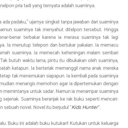
elpon pria tadi yang ternyata adalah suaminya.
cia ada padaku,” ujarnya singkat tanpa jawaban dari suaminya
, namun suaminya tak menyahut ditelpon tersebut. Hingga
benar-benar terbakar karena ia merasa suaminya tak lagi
ya. Ia menutup telepon dan bertukar pakaian. Ia memacu
rumah suaminya. Ia memecah keheningan malam sembari
ak butuh waktu lama, pintu itu dibukakan oleh suaminya,
atah katapun. Ia berteriak memanggil nama anak mereka
 tetap tak menemukan siapapun. Ia kembali pada suaminya
, kemudian menangis memohon agar ia dipertemukan dengan
n memintanya untuk sadar. Namun ia menampar suaminya
 sejenak. Suaminya beranjak ke rak buku seperti mencari-
 sebuah novel. Novel itu berjudul “
”.
Kids Hunter
lalu. Buku ini adalah buku kutukan! Kutukan untuk keluarga