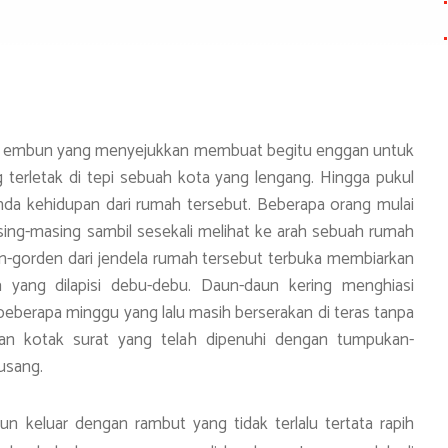
h
ar
e
si embun yang menyejukkan membuat begitu enggan untuk
 terletak di tepi sebuah kota yang lengang. Hingga pukul
da kehidupan dari rumah tersebut. Beberapa orang mulai
sing-masing sambil sesekali melihat ke arah sebuah rumah
n-gorden dari jendela rumah tersebut terbuka membiarkan
yang dilapisi debu-debu. Daun-daun kering menghiasi
beberapa minggu yang lalu masih berserakan di teras tanpa
n kotak surat yang telah dipenuhi dengan tumpukan-
usang.
n keluar dengan rambut yang tidak terlalu tertata rapih