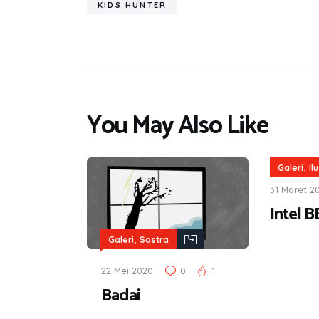
ok
A
a
KIDS HUNTER
p
m
p
You May Also Like
,
Galeri
Il
31 Maret 2
Intel 
,
Galeri
Sastra
22 Mei 2020
0
1
Badai