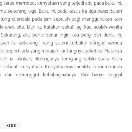
ng terus membuat kenyataan yang terjadi ada pada buku ini.
mu sekarang juga. Buku ini, pada kasus ke tiga belas dalam
ntung dijendela pada jam sepuluh pagi menggunakan kain
 anak kita. Dan ku katakan sekali lagi kau adalah wanita
ekarang, aku benar-benar ingin kau pergi dari dunia ini.
pan ku sekarang!” sang suami terbakar dengan semua
ak, seperti ada yang merajam jantungnya seketika. Matanya
 ia lakukan, ditelinganya terngiang selalu suara Alicia
n sebuah kenyataan. Kenyataannya adalah, ia membunuh
a dan merenggut kebahagiaannya. Kini hanya tinggal
S
h
ar
e
KIDS