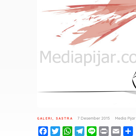
7 Desember 2015
Media Pijar
GALERI
,
SASTRA
Fa
T
W
T
Li
Pr
E